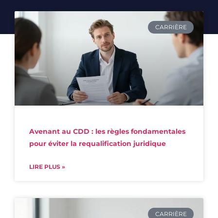
CARRIÈRE
Avenant au CDD : les règles fondamentales
pour éviter la requalification juridique
LIRE PLUS »
CARRIÈRE