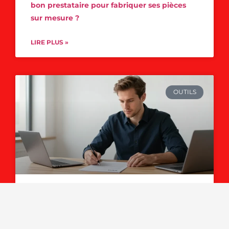
bon prestataire pour fabriquer ses pièces
sur mesure ?
LIRE PLUS »
OUTILS
Statuts sasu exemple : le modèle gratuit
pour réussir votre immatriculation