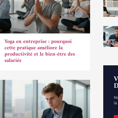
Yoga en entreprise : pourquoi
cette pratique améliore la
productivité et le bien-être des
salariés
V
D
No
là