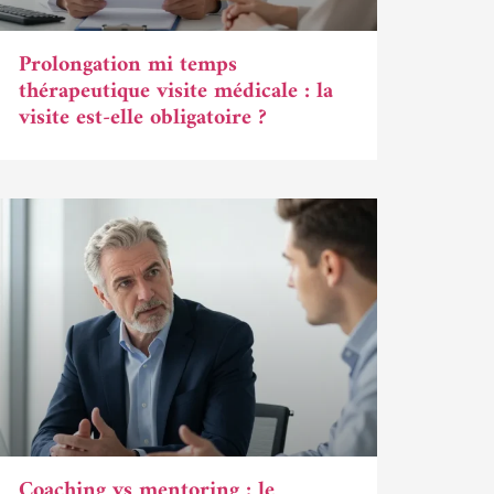
Prolongation mi temps
thérapeutique visite médicale : la
visite est-elle obligatoire ?
Coaching vs mentoring : le