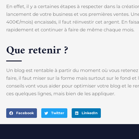
En effet, il y a certaines étapes à respecter dans la création
lancement de votre business et vos premières ventes. Une
400€/mois) encaissés, il faut réinvestir cet argent. En fai
rapidement et continuer à faire de même chaque mois.
Que retenir ?
Un blog est rentable à partir du moment où vous retenez 
faire, il faut miser sur la forme mais surtout sur le fond et
conseils vont vous aider pour optimiser votre blog et le rend
ces quelques lignes, mais bien de les appliquer.
Facebook
Twitter
LinkedIn