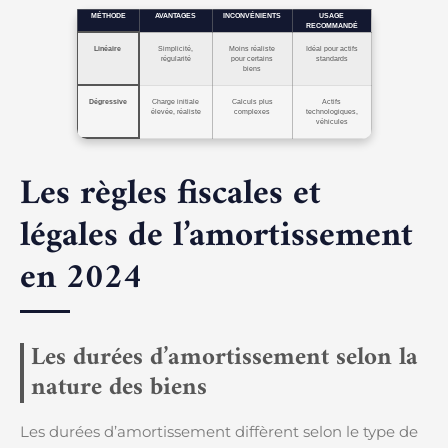
MÉTHODE
AVANTAGES
INCONVÉNIENTS
USAGE
RECOMMANDÉ
Linéaire
Simplicité,
Moins réaliste
Idéal pour actifs
régularité
pour certains
standards
biens
Dégressive
Charge initiale
Calculs plus
Actifs
élevée, réaliste
complexes
technologiques,
véhicules
Les règles fiscales et
légales de l’amortissement
en 2024
Les durées d’amortissement selon la
nature des biens
Les durées d’amortissement diffèrent selon le type de