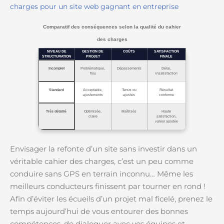
charges pour un site web gagnant en entreprise
Comparatif des conséquences selon la qualité du cahier
des charges
NIVEAU DE
GESTION DE
COÛTS
SATISFACTION
STRUCTURATION
PROJET
FINALE
Incomplet
Problématique,
Dépassements
Délai,
flou
insatisfaction
Standard
Acceptable,
Tenus ou
Résultat
ajustements
ajustés
conforme
Très détaillé
Optimisée,
Maîtrisés
Haute
claire
satisfaction,
valeur ajoutée
Envisager la refonte d’un site sans investir dans un
véritable cahier des charges, c’est un peu comme
conduire sans GPS en terrain inconnu… Même les
meilleurs conducteurs finissent par tourner en rond !
Afin d’éviter les écueils d’un projet mal ficelé, prenez le
temps aujourd’hui de vous entourer des bonnes
compétences, de dialoguer avec vos équipes et