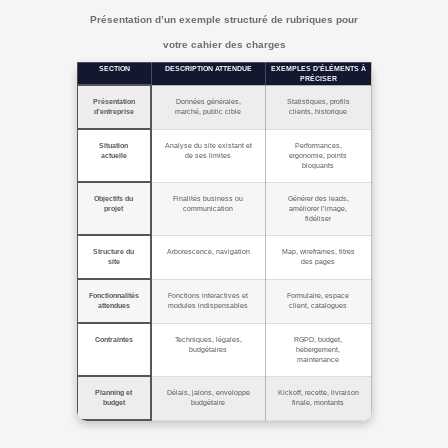
Présentation d’un exemple structuré de rubriques pour
votre cahier des charges
SECTION
DESCRIPTION ATTENDUE
EXEMPLES D’ÉLÉMENTS À
PRÉCISER
Présentation
Données générales,
Statistiques, profils
d’entreprise
marché, public cible
clients, historique
Situation
Analyse du site existant et
Performances,
actuelle
de ses limites
ergonomie, points
bloquants
Objectifs du
Finalités business ou
Générer des leads,
projet
communication
améliorer l’image,
fidéliser
Structure du
Arborescence, navigation
Map, wireframes, titres
site
des pages
Fonctionnalités
Fonctions interactives et
Formulaire, espace
attendues
modules indispensables
client, catalogues
Contraintes
Techniques, légales,
RGPD, budget,
budgétaires
hébergement,
maintenance
Planning et
Délais, jalons, enveloppe
Kickoff, recette, livraison
budget
budgétaire
finale, montants