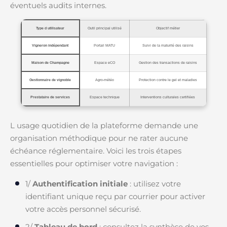
éventuels audits internes.
Type d utilisateur
Outil principal utilisé
Objectif métier
Vigneron indépendant
Portail MATU
Suivi de la maturité des raisins
Maison de Champagne
Espace eCO
Gestion des transactions de raisins
Gestionnaire de vignoble
Agro-météo
Protection contre le gel et maladies
Prestataire de services
Espace technique
Interventions culturales certifiées
L usage quotidien de la plateforme demande une
organisation méthodique pour ne rater aucune
échéance réglementaire. Voici les trois étapes
essentielles pour optimiser votre navigation :
1/
Authentification initiale
: utilisez votre
identifiant unique reçu par courrier pour activer
votre accès personnel sécurisé.
2/
Tableau de bord
: consultez la synthèse de vos