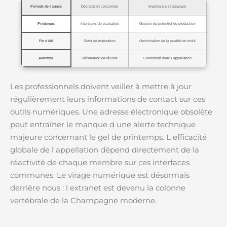
Période de l année
Déclaration concernée
Importance stratégique
Printemps
Intentions de plantation
Gestion du potentiel de production
Fin d été
Suivi de maturation
Optimisation de la qualité du moût
Automne
Déclaration de récolte
Conformité avec l appellation
Les professionnels doivent veiller à mettre à jour
régulièrement leurs informations de contact sur ces
outils numériques. Une adresse électronique obsolète
peut entraîner le manque d une alerte technique
majeure concernant le gel de printemps. L efficacité
globale de l appellation dépend directement de la
réactivité de chaque membre sur ces interfaces
communes. Le virage numérique est désormais
derrière nous : l extranet est devenu la colonne
vertébrale de la Champagne moderne.