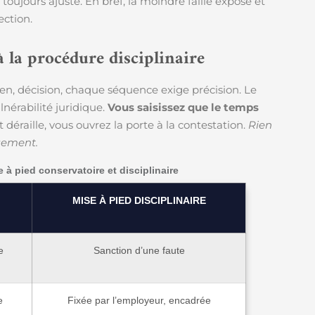
toujours ajusté. En bref, la moindre faille expose et
ction.
à la procédure disciplinaire
tien, décision, chaque séquence exige précision. Le
nérabilité juridique.
Vous saisissez que le temps
 déraille, vous ouvrez la porte à la contestation.
Rien
quement.
 à pied conservatoire et disciplinaire
MISE À PIED DISCIPLINAIRE
e
Sanction d’une faute
e
Fixée par l’employeur, encadrée