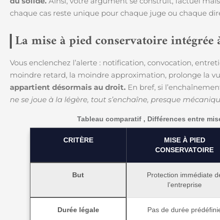
du solide.
Ainsi, votre argument se construit, factuel mais 
chaque cas reste unique pour chaque juge ou chaque dire
La mise à pied conservatoire intégrée 
Vous enclenchez l’alerte : notification, convocation, entre
moindre retard, la moindre approximation, prolonge la vul
appartient désormais au droit.
En bref, si l’enchaînement
ne se joue à la légère, tout s’enchaîne, presque mécani
Tableau comparatif , Différences entre mise
CRITÈRE
MISE À PIED
CONSERVATOIRE
But
Protection immédiate d
l’entreprise
Durée légale
Pas de durée prédéfini