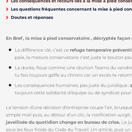
Les conséquences et recours liés à la mise à pied conse
Les questions fréquentes concernant la mise à pied con
Doutes et réponses
En Bref , la mise à pied conservatoire , décryptée faço
La différence clé, c’est ce
refuge temporaire préventi
paie, la mesure conservatoire c’est juste le bouton pa
La durée, floue comme une réunion Teams du vendred
tu fais toujours gaffe au chrono car un excès te reto
Les conséquences humaines, pas juste du juridique :
toujours cette solidarité d’équipe ou de syndicat pour
La tension d’une décision d’entreprise coupe l’air, brusq
simple mail puis, au détour d’un clic, la notification surg
javellisée du quotidien change en bureau de crise.
Le ju
sous les feux froids du Code du Travail.
Un article, puis u