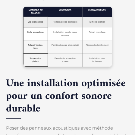
MÉTHODE DE
AVANTAGES
INCONVÉNIENTS
FIXATION
Vis et chevilles
Fixation solide et durable
Difficile à retirer
Colle acoustique
Installation rapide, sans
Retrait complexe
perçage
Adhésif double-
Facilité de pose et de retrait
Risque de décollement
face
Suspension
Excellente absorption
Installation plus
plafond
sonore
technique
Une installation optimisée
pour un confort sonore
durable
Poser des panneaux acoustiques avec méthode