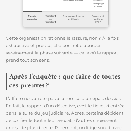
du débiteur identifiée
confirmée,
témoignage
recueilli
Enquête
15/03/2024
Concurrence observée,
Rapport écrit,
entreprise
au
audit terrain
synthèse
18/03/2024
RGPD
Cette organisation rationnelle rassure, non ? À la fois
exhaustive et précise, elle permet d’aborder
sereinement la phase suivante — celle où le rapport
prend tout son sens.
Après l’enquête : que faire de toutes
ces preuves ?
L’affaire ne s’arrête pas à la remise d’un épais dossier.
En fait, le rapport d’un détective, c’est le ticket d’entrée
dans la suite du jeu judiciaire. Après, certains décident
de confier le tout à leur avocat ; d’autres choisissent
une suite plus directe. Rarement, un litige surgit avec