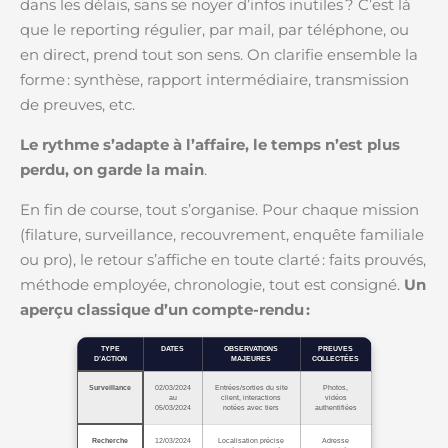
dans les délais, sans se noyer d’infos inutiles ? C’est là
que le reporting régulier, par mail, par téléphone, ou
en direct, prend tout son sens. On clarifie ensemble la
forme : synthèse, rapport intermédiaire, transmission
de preuves, etc.
Le rythme s’adapte à l’affaire, le temps n’est plus
perdu, on garde la main
.
En fin de course, tout s’organise. Pour chaque mission
(filature, surveillance, recouvrement, enquête familiale
ou pro), le retour s’affiche en toute clarté : faits prouvés,
méthode employée, chronologie, tout est consigné.
Un
aperçu classique d’un compte-rendu :
TYPE
DATES
OBSERVATIONS
PREUVES
D’ACTION
MAJEURES
COLLECTÉES
Surveillance
02/03/2024
Entrées/sorties du site
Photos,
au
client, interactions
vidéos
05/03/2024
notées avec tiers
authentifiées
Recherche
12/03/2024
Localisation précise
Adresse