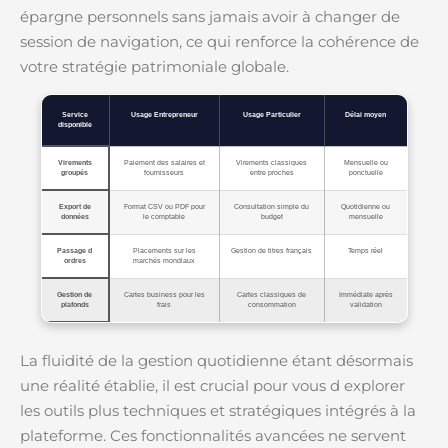
épargne personnels sans jamais avoir à changer de
session de navigation, ce qui renforce la cohérence de
votre stratégie patrimoniale globale.
Service
Usage Entrepreneur
Usage Particulier
Délai moyen
disponible
Virements
Paiement des salaires et
Virements classiques
Mensuelle ou
groupés
fournisseurs
entre proches
ponctuelle
Export de
Format CSV ou PDF pour
Consultation simple du
Quotidienne ou
données
le comptable
budget
mensuelle
Passage d
Placements sur les
Gestion de titres français
Temps réel
ordres
marchés mondiaux
Gestion de
Cartes business pour les
Cartes classiques de
Immédiate après
plafonds
frais
consommation
validation
La fluidité de la gestion quotidienne étant désormais
une réalité établie, il est crucial pour vous d explorer
les outils plus techniques et stratégiques intégrés à la
plateforme. Ces fonctionnalités avancées ne servent