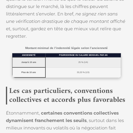
distingue sur le marché, là les chiffres peuvent
littéralement s’envoler. En bref,
ne signez rien sans
une vérification drastique de chaque montant affiché
et, surtout, gardez en tête que mieux vaut relire que
regretter.
Montant minimal de l’indemnité légale selon l’ancienneté
ANCIENNETÉ
POURCENTAGE DU SALAIRE MENSUEL PAR AN
Jusqu’à 10 ans
25 % (1/4)
Plus de 10 ans
33,33 % (1/3)
Les cas particuliers, conventions
collectives et accords plus favorables
Étonnamment,
certaines conventions collectives
dynamisent franchement les seuils
, surtout dans les
milieux innovants ou volatils où la négociation fait