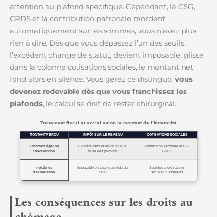
attention au plafond spécifique. Cependant, la CSG,
CRDS et la contribution patronale mordent
automatiquement sur les sommes, vous n’avez plus
rien à dire. Dès que vous dépassez l’un des seuils,
l’excédent change de statut, devient imposable, glisse
dans la colonne cotisations sociales, le montant net
fond alors en silence. Vous gérez ce distinguo,
vous
devenez redevable dès que vous franchissez les
plafonds
, le calcul se doit de rester chirurgical.
Traitement fiscal et social selon le montant de l’indemnité
MONTANT PERÇU
IMPÔT SUR LE REVENU
COTISATIONS SOCIALES
≤ montant légal ou
Exonéré dans la limite du plus
Contribution patronale et CSG
conventionnel
faible des plafonds
CDRS
> plafonds
Imposable en totalité au-delà du
Soumise à cotisations
d’exonération
seuil
sociales classiques
Les conséquences sur les droits au