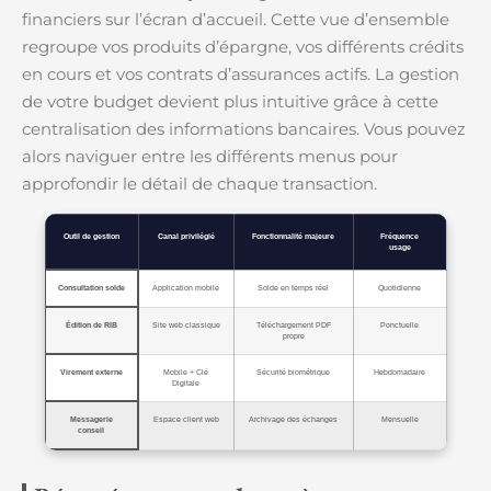
financiers sur l’écran d’accueil. Cette vue d’ensemble
regroupe vos produits d’épargne, vos différents crédits
en cours et vos contrats d’assurances actifs. La gestion
de votre budget devient plus intuitive grâce à cette
centralisation des informations bancaires. Vous pouvez
alors naviguer entre les différents menus pour
approfondir le détail de chaque transaction.
Outil de gestion
Canal privilégié
Fonctionnalité majeure
Fréquence
usage
Consultation solde
Application mobile
Solde en temps réel
Quotidienne
Édition de RIB
Site web classique
Téléchargement PDF
Ponctuelle
propre
Virement externe
Mobile + Clé
Sécurité biométrique
Hebdomadaire
Digitale
Messagerie
Espace client web
Archivage des échanges
Mensuelle
conseil