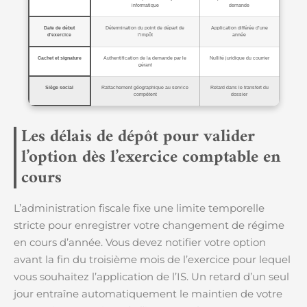
informatique
demande
Date de début
Détermination du point de départ de
Application différée d’une
d’exercice
l’impôt
année
Cachet et signature
Authentification de la demande par le
Nullité juridique du courrier
gérant
Siège social
Rattachement géographique au service
Retard dans le transfert du
compétent
dossier
Les délais de dépôt pour valider
l’option dès l’exercice comptable en
cours
L’administration fiscale fixe une limite temporelle
stricte pour enregistrer votre changement de régime
en cours d’année. Vous devez notifier votre option
avant la fin du troisième mois de l’exercice pour lequel
vous souhaitez l’application de l’IS. Un retard d’un seul
jour entraîne automatiquement le maintien de votre