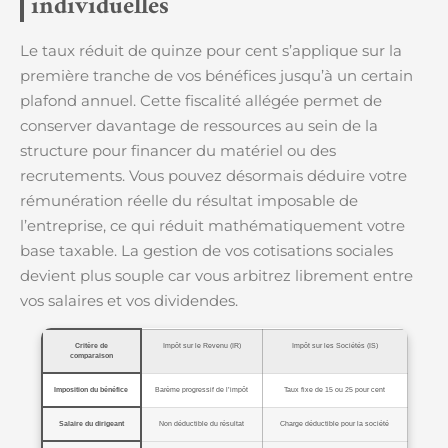
individuelles
Le taux réduit de quinze pour cent s’applique sur la
première tranche de vos bénéfices jusqu’à un certain
plafond annuel. Cette fiscalité allégée permet de
conserver davantage de ressources au sein de la
structure pour financer du matériel ou des
recrutements. Vous pouvez désormais déduire votre
rémunération réelle du résultat imposable de
l’entreprise, ce qui réduit mathématiquement votre
base taxable. La gestion de vos cotisations sociales
devient plus souple car vous arbitrez librement entre
vos salaires et vos dividendes.
Critère de
Impôt sur le Revenu (IR)
Impôt sur les Sociétés (IS)
comparaison
Imposition du bénéfice
Barème progressif de l’impôt
Taux fixe de 15 ou 25 pour cent
Salaire du dirigeant
Non déductible du résultat
Charge déductible pour la société