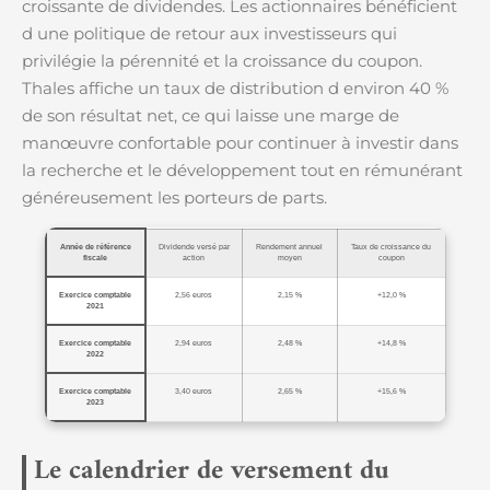
croissante de dividendes. Les actionnaires bénéficient
d une politique de retour aux investisseurs qui
privilégie la pérennité et la croissance du coupon.
Thales affiche un taux de distribution d environ 40 %
de son résultat net, ce qui laisse une marge de
manœuvre confortable pour continuer à investir dans
la recherche et le développement tout en rémunérant
généreusement les porteurs de parts.
Année de référence
Dividende versé par
Rendement annuel
Taux de croissance du
fiscale
action
moyen
coupon
Exercice comptable
2,56 euros
2,15 %
+12,0 %
2021
Exercice comptable
2,94 euros
2,48 %
+14,8 %
2022
Exercice comptable
3,40 euros
2,65 %
+15,6 %
2023
Le calendrier de versement du