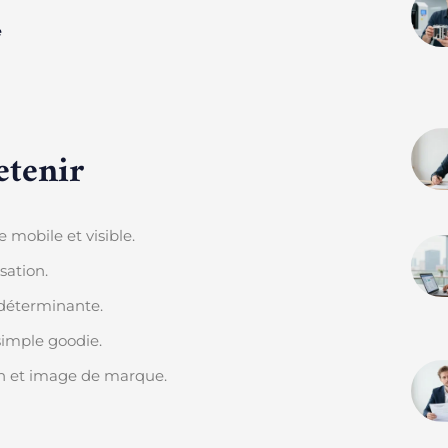
e
etenir
 mobile et visible.
sation.
 déterminante.
simple goodie.
on et image de marque.