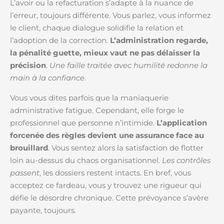
L’avoir ou la refacturation s’adapte à la nuance de
l’erreur, toujours différente. Vous parlez, vous informez
le client, chaque dialogue solidifie la relation et
l’adoption de la correction.
L’administration regarde,
la pénalité guette, mieux vaut ne pas délaisser la
précision
.
Une faille traitée avec humilité redonne la
main à la confiance
.
Vous vous dites parfois que la maniaquerie
administrative fatigue. Cependant, elle forge le
professionnel que personne n’intimide.
L’application
forcenée des règles devient une assurance face au
brouillard
. Vous sentez alors la satisfaction de flotter
loin au-dessus du chaos organisationnel.
Les contrôles
passent
, les dossiers restent intacts. En bref, vous
acceptez ce fardeau, vous y trouvez une rigueur qui
défie le désordre chronique. Cette prévoyance s’avère
payante, toujours.