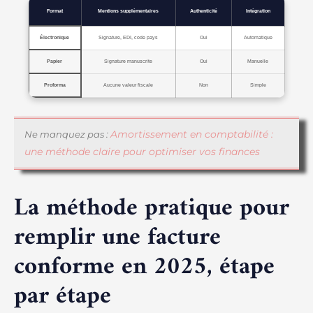
Format
Mentions supplémentaires
Authenticité
Intégration
Électronique
Signature, EDI, code pays
Oui
Automatique
Papier
Signature manuscrite
Oui
Manuelle
Proforma
Aucune valeur fiscale
Non
Simple
Amortissement en comptabilité :
Ne manquez pas :
une méthode claire pour optimiser vos finances
La méthode pratique pour
remplir une facture
conforme en 2025, étape
par étape