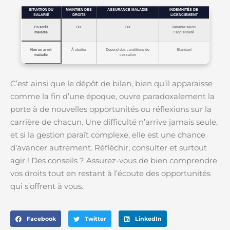
SITUATION DU
MAINTIEN DES
ASSURANCE MALADIE
INDEMNITÉS DE
SALARIÉ
DROITS
LICENCIEMENT
En arrêt
Oui
Oui
Variable selon
maladie
l’ancienneté
Non en arrêt
À étudier
Dépend des conditions de
Standard
maladie
cessation
C’est ainsi que le dépôt de bilan, bien qu’il apparaisse
comme la fin d’une époque, ouvre paradoxalement la
porte à de nouvelles opportunités ou réflexions sur la
carrière de chacun. Une difficulté n’arrive jamais seule,
et si la gestion paraît complexe, elle est une chance
d’avancer autrement. Réfléchir, consulter et surtout
agir ! Des conseils ? Assurez-vous de bien comprendre
vos droits tout en restant à l’écoute des opportunités
qui s’offrent à vous.
Facebook
Twitter
LinkedIn