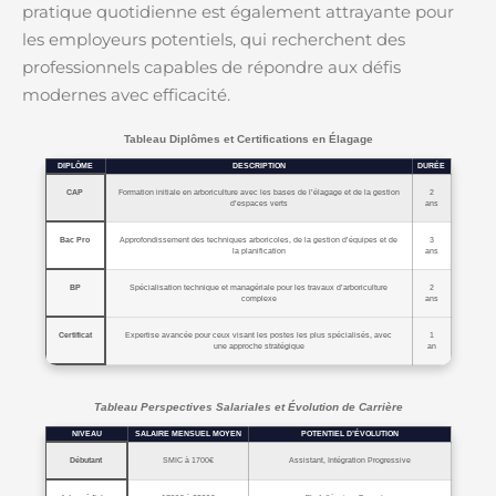
pratique quotidienne est également attrayante pour
les employeurs potentiels, qui recherchent des
professionnels capables de répondre aux défis
modernes avec efficacité.
Tableau Diplômes et Certifications en Élagage
DIPLÔME
DESCRIPTION
DURÉE
CAP
Formation initiale en arboriculture avec les bases de l’élagage et de la gestion
2
d’espaces verts
ans
Bac Pro
Approfondissement des techniques arboricoles, de la gestion d’équipes et de
3
la planification
ans
BP
Spécialisation technique et managériale pour les travaux d’arboriculture
2
complexe
ans
Certificat
Expertise avancée pour ceux visant les postes les plus spécialisés, avec
1
une approche stratégique
an
Tableau Perspectives Salariales et Évolution de Carrière
NIVEAU
SALAIRE MENSUEL MOYEN
POTENTIEL D’ÉVOLUTION
Débutant
SMIC à 1700€
Assistant, Intégration Progressive