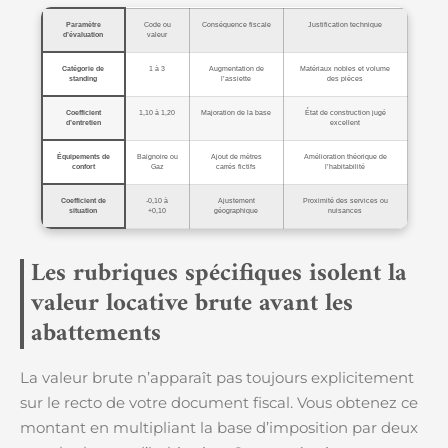
Paramètre
Code ou
Conséquence fiscale
Justification technique
d’évaluation
valeur
Catégorie de
1 à 3
Augmentation de
Matériaux nobles et volume
standing
l’assiette
des pièces
Coefficient
1,10 à 1,20
Majoration de la base
État de construction jugé
d’entretien
excellent
Équipements de
Baignoire ou
Ajout de mètres
Amélioration théorique de
confort
Gaz
carrés fictifs
l’habitabilité
Coefficient de
-0,10 à
Ajustement
Proximité des services ou
situation
+0,10
géographique
nuisances
Les rubriques spécifiques isolent la
valeur locative brute avant les
abattements
La valeur brute n’apparaît pas toujours explicitement
sur le recto de votre document fiscal. Vous obtenez ce
montant en multipliant la base d’imposition par deux