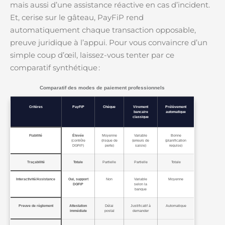
mais aussi d’une assistance réactive en cas d’incident.
Et, cerise sur le gâteau, PayFiP rend
automatiquement chaque transaction opposable,
preuve juridique à l’appui. Pour vous convaincre d’un
simple coup d’œil, laissez-vous tenter par ce
comparatif synthétique :
Comparatif des modes de paiement professionnels
Critères
PayFiP
Chèque
Virement
Prélèvement
bancaire
automatique
classique
Fiabilité
Élevée
Moyenne
Variable
Bonne
(contrôle
(risque de
(erreurs de
(planification
DGFiP)
perte)
saisie)
requise)
Traçabilité
Totale
Partielle
Partielle
Totale
Interactivité/Assistance
Oui, support
Non
Variable
Moyenne
DGFiP
selon la
banque
Preuve de règlement
Attestation
Délai
Justificatif à
Automatique
immédiate
postal
demander