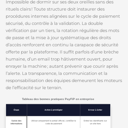
Impossible de dormir sur ses deux oreilles sans des
rituels clairs ! Toute structure doit instaurer des
procédures internes alignées sur le cycle de paiement
sécurisé, du contrôle à la validation. La double
vérification par un tiers, la rotation régulière des mots
de passe et la mise à jour systématique des droits
d’accès renforcent en continu la carapace de sécurité
offerte par la plateforme. Il suffit parfois d’une brèche
humaine, d’un email trop hâtivement ouvert, pour
enrayer la machine ; autant prévenir que courir après
l’alerte. La transparence, la communication et la
responsabilisation des équipes demeurent les moteurs
de l’efficacité sur le terrain.
Tableau des bonnes pratiques PayFiP en entreprise
Étape
Action à privilégier
Erreur à éviter
Saisie des
Utiliser uniquement le portail officiel, contrôler le
Entrer les identifiants sur
informations
code de paiement
un site tiers