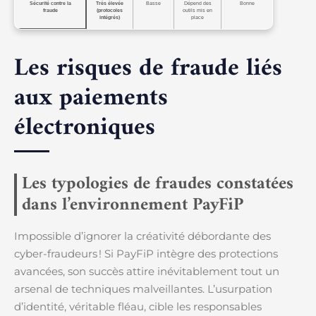
Sécurité contre la
Très élevée
Basse
Dépend des
Bonne
fraude
(protocoles
outils mis en
intégrés)
place
Les risques de fraude liés
aux paiements
électroniques
Les typologies de fraudes constatées
dans l’environnement PayFiP
Impossible d’ignorer la créativité débordante des
cyber-fraudeurs ! Si PayFiP intègre des protections
avancées, son succès attire inévitablement tout un
arsenal de techniques malveillantes. L’usurpation
d’identité, véritable fléau, cible les responsables