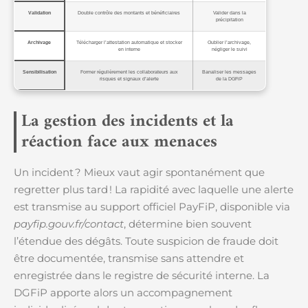
Validation
Double contrôle des montants et bénéficiaires
Valider dans la
précipitation
Archivage
Télécharger l’attestation automatique et stocker
Oublier l’archivage,
en interne
négliger le suivi
Sensibilisation
Former régulièrement les collaborateurs aux
Banaliser les messages
risques et signaux d’alerte
de la DGFiP
La gestion des incidents et la
réaction face aux menaces
Un incident ? Mieux vaut agir spontanément que
regretter plus tard ! La rapidité avec laquelle une alerte
est transmise au support officiel PayFiP, disponible via
payfip.gouv.fr/contact
, détermine bien souvent
l’étendue des dégâts. Toute suspicion de fraude doit
être documentée, transmise sans attendre et
enregistrée dans le registre de sécurité interne. La
DGFiP apporte alors un accompagnement