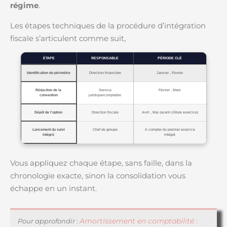
régime
.
Les étapes techniques de la procédure d’intégration
fiscale s’articulent comme suit,
ÉTAPE
RESPONSABLE
PÉRIODE CLÉ
Identification du périmètre
Direction financière
Janvier , Février
Rédaction de la
Service
Février , Mars
convention
juridique/comptable
Dépôt de l’option
Direction fiscale
Avril , Mai (avant clôture exercice)
Lancement du suivi
Chef de groupe
A compter du premier exercice
intégré
intégré
Vous appliquez chaque étape, sans faille, dans la
chronologie exacte, sinon la consolidation vous
échappe en un instant.
Amortissement en comptabilité :
Pour approfondir :