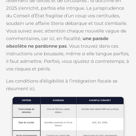
tellement de textes et de circulaires : la doctrine en
2025 s’enrichit, parfois elle intrigue. La jurisprudence
du Conseil d’État fragilise d’un coup vos certitudes,
soudain une affaire Steria débarque et tout s’emballe.
Vous suivez avec attention chaque nouvelle vague de
commentaires, car ici, en fiscalité,
une parade
obsolète ne pardonne pas
. Vous trouvez dans ces
instructions une boussole, même si elle tangue parfois,
il faut admettre.
Parfois, vous ajustez à contretemps
, à
vos risques et périls.
Les conditions d’éligibilité à l’intégration fiscale se
résument ici,
CRITÈRE
EXIGENCE
EXEMPLE CONCRET
Pourcentage de
Plus de 95% du capital
Société mère détient 98% de sa filiale
détention
détenu
Type de société
Sociétés soumises à l’IS en
SAS, SA, SARL
France
Durée d’engagement
5 exercices consécutifs
Option prise en 2024, engagement