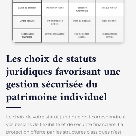
Saisie du domicile
Interdiction légale
Protection
Risque majeur
automatique
Dettes fiscales
Paiement par la
Dette du dirigeant
Dette solidaire
société
Responsabilité
Limitée aux apports
Patrimoine total
Responsabilité
financière
engagé
illimitée
Les choix de statuts
juridiques favorisant une
gestion sécurisée du
patrimoine individuel
Le choix de votre statut juridique doit correspondre à
vos besoins de flexibilité et de sécurité financière. La
protection offerte par les structures classiques n’est